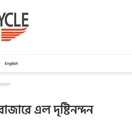
English
টরসাইকেল
াজারে এল দৃষ্টিনন্দন