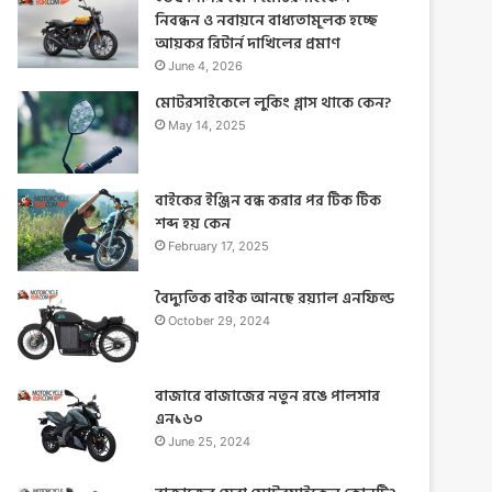
নিবন্ধন ও নবায়নে বাধ্যতামূলক হচ্ছে
r
আয়কর রিটার্ন দাখিলের প্রমাণ
:
June 4, 2026
মোটরসাইকেলে লুকিং গ্লাস থাকে কেন?
May 14, 2025
বাইকের ইঞ্জিন বন্ধ করার পর টিক টিক
শব্দ হয় কেন
February 17, 2025
বৈদ্যুতিক বাইক আনছে রয়্যাল এনফিল্ড
October 29, 2024
বাজারে বাজাজের নতুন রঙে পালসার
এন১৬০
June 25, 2024