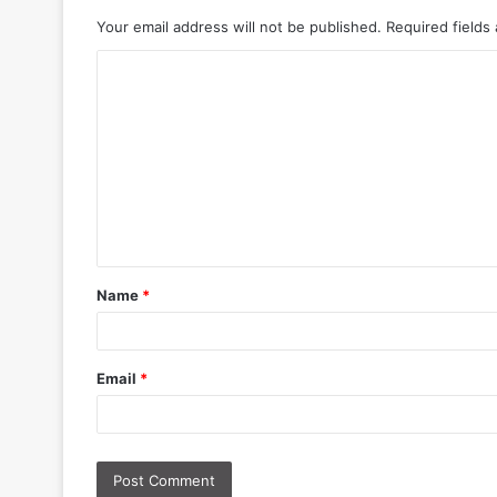
Your email address will not be published.
Required fields
C
o
m
m
e
n
t
Name
*
Email
*