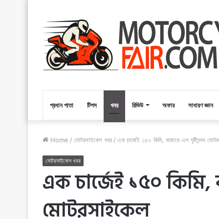
প্রধান পাতা
টিপস
খবর
রিভিউ
অফার
সাধারণ জ্ঞান
Home
/
মোটরসাইকেল খবর
/
এক চার্জেই ১৫০ কিমি, বাজারে এল দৃষ্টিনন্দন মো
মোটরসাইকেল খবর
এক চার্জেই ১৫০ কিমি, ব
মোটরসাইকেল