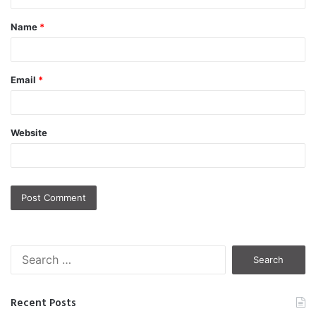
t
Name
*
Email
*
Website
S
e
a
r
Recent Posts
c