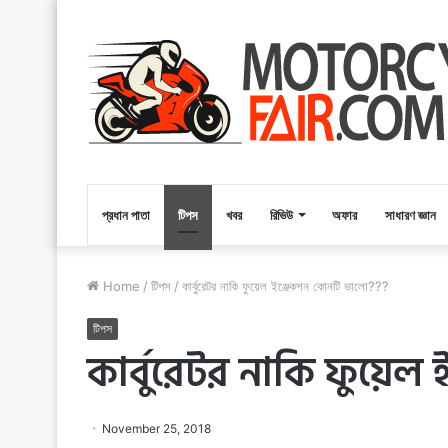
প্রধান পাতা
টিপস
খবর
রিভিউ
অফার
সাধারণ জ্ঞান
Home
/
টিপস
/
কার্বুরেটর নাকি ফুয়েল ইঞ্জেকশন কোনটি ভালো???
টিপস
কার্বুরেটর নাকি ফুয়ে
November 25, 2018