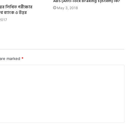
ABS (Anti-lock braking system) কি?
্সের লিখিত পরীক্ষার
May 3, 2018
্রশ্ন ব্যাংক ও উত্তর
2017
 are marked
*