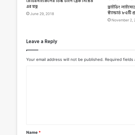
মোটরসাইকেলের ডিস্ক টাইপ ব্রেক সিস্টেম
এর যত্ন
ড্রাইভিং লাইসেন
স্ট্যান্ডার্ড ৮৫টি প
June 29, 2018
November 2, 
Leave a Reply
Your email address will not be published.
Required fields
C
o
m
m
e
n
t
Name
*